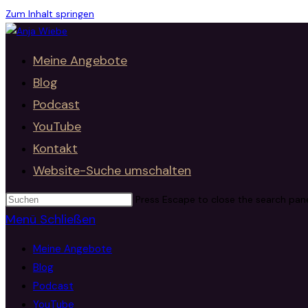
Zum Inhalt springen
Meine Angebote
Blog
Podcast
YouTube
Kontakt
Website-Suche umschalten
Press Escape to close the search pane
Menü
Schließen
Meine Angebote
Blog
Podcast
YouTube