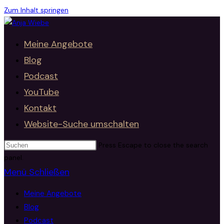
Zum Inhalt springen
Meine Angebote
Blog
Podcast
YouTube
Kontakt
Website-Suche umschalten
Press Escape to close the search
panel.
Menü
Schließen
Meine Angebote
Blog
Podcast