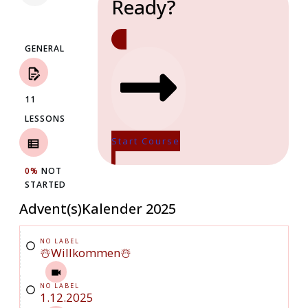
Ready?
GENERAL
11
LESSONS
Start Course
0%
NOT
STARTED
Advent(s)Kalender 2025
NO LABEL
☃️Willkommen☃️
NO LABEL
1.12.2025