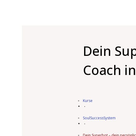
Dein Sup
Coach in
Kurse
SoulSuccessSystem
Dein Superbot – dein persönlic