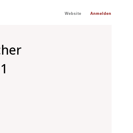
Website
Anmelden
cher
 1