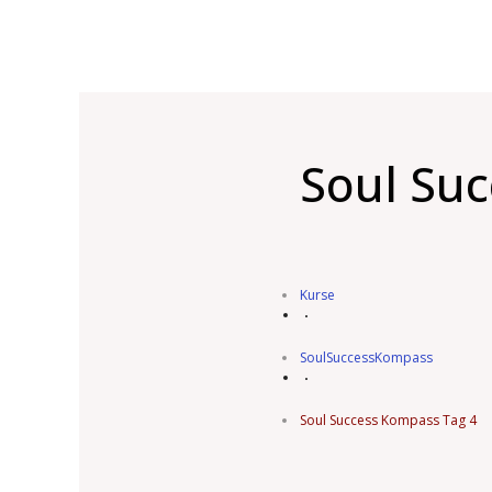
Soul Su
Kurse
SoulSuccessKompass
Soul Success Kompass Tag 4