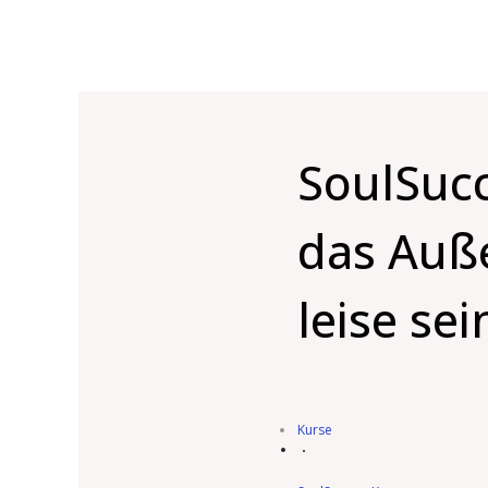
SoulSucc
das Auße
leise sei
Kurse