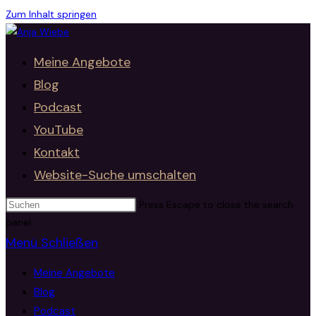
Zum Inhalt springen
Meine Angebote
Blog
Podcast
YouTube
Kontakt
Website-Suche umschalten
Press Escape to close the search
panel.
Menü
Schließen
Meine Angebote
Blog
Podcast