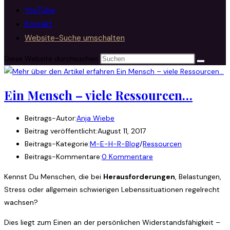
YouTube
Kontakt
Website-Suche umschalten
Diese Website durchsuchen
Ein Mensch – viele Ressourcen…
Beitrags-Autor:
Anja Wiebe
Beitrag veröffentlicht:
August 11, 2017
Beitrags-Kategorie:
M-E-H-R-Blog
/
Ressourcen
Beitrags-Kommentare:
0 Kommentare
Kennst Du Menschen, die bei
Herausforderungen
, Belastungen,
Stress oder allgemein schwierigen Lebenssituationen regelrecht
wachsen?
Dies liegt zum Einen an der persönlichen Widerstandsfähigkeit –