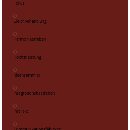
Fokus
Gleichbehandlung
Harmoniestreben
Höchstleistung
Ideensammler
Integrationsbestreben
Intellekt
Kommunikationsfähigkeit