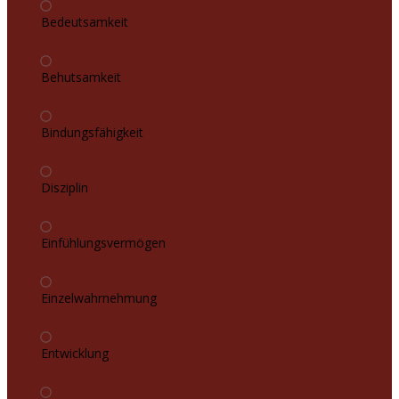
Bedeutsamkeit
Behutsamkeit
Bindungsfähigkeit
Disziplin
Einfühlungsvermögen
Einzelwahrnehmung
Entwicklung